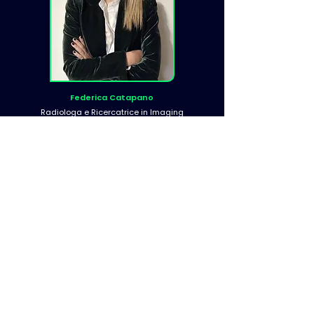
Federica Catapano
Radiologa e Ricercatrice in Imaging
Cardiovascolare, Humanitas;
Scientific Subcommittee Member ESCR,
Segretario di sezione Cardio SIRM