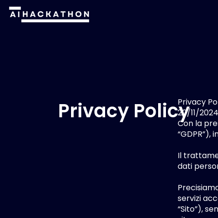
Privacy Po
Privacy Policy
20/11/202
Con la pres
“GDPR”), i
Il trattam
dati person
Precisiamo
servizi ac
“Sito”), se