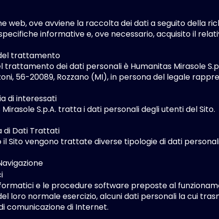
ne web, ove avviene la raccolta dei dati a seguito della ric
 specifiche informative e, ove necessario, acquisito il rela
e del trattamento
el trattamento dei dati personali è Humanitas Mirasole S.p.
zoni, 56-20089, Rozzano (MI), in persona del legale rapp
a di interessati
irasole S.p.A. tratta i dati personali degli utenti del Sito.
a di Dati Trattati
il Sito vengono trattate diverse tipologie di dati personali
i Navigazione
i
informatici e le procedure software preposte al funzionam
el loro normale esercizio, alcuni dati personali la cui tras
 di comunicazione di Internet.