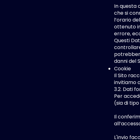
In questa c
che si conn
l’orario de
ottenuto in
errore, ec
Questi Dati
controllar
potrebbero 
danni del 
Cookie
Il Sito rac
invitiamo a
3.2. Dati f
Per acceder
(sia di tip
Il conferim
all’accesso
L'invio fac