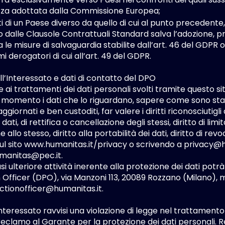
za adottata dalla Commissione Europea;
ti di un Paese diverso da quello di cui al punto precedente,
to dalle Clausole Contrattuali Standard salva l’adozione, pr
a le misure di salvaguardia stabilite dall’art. 46 del GDPR o
 derogatori di cui all’art. 49 del GDPR.
dell’Interessato e dati di contatto del DPO
e ai trattamenti dei dati personali svolti tramite questo s
momento i dati che lo riguardano, sapere come sono stati a
ggiornati e ben custoditi, far valere i diritti riconosciutigli d
dati, di rettifica o cancellazione degli stessi, diritto di li
 allo stesso, diritto alla portabilità dei dati, diritto di r
ul sito
www.humanitas.it/privacy
o scrivendo a
privacy@h
umanitas@pec.it
.
asi ulteriore attività inerente alla protezione dei dati pot
 Officer (DPO), via Manzoni 113, 20089 Rozzano (Milano), m
ctionofficer@humanitas.it
.
interessato ravvisi una violazione di legge nel trattamento
eclamo al Garante per la protezione dei dati personali. R