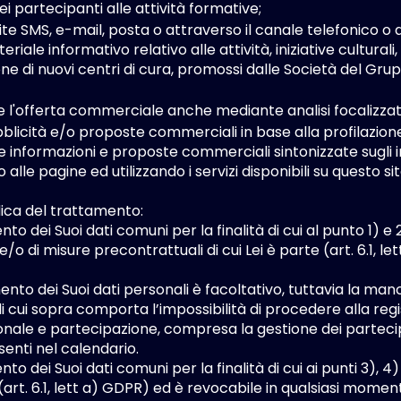
i partecipanti alle attività formative;
ite SMS, e-mail, posta o attraverso il canale telefonico o al
teriale informativo relativo alle attività, iniziative cultural
ione di nuovi centri di cura, promossi dalle Società del Gr
e l'offerta commerciale anche mediante analisi focalizzat
bblicità e/o proposte commerciali in base alla profilazione
e informazioni e proposte commerciali sintonizzate sugli i
lle pagine ed utilizzando i servizi disponibili su questo sit
dica del trattamento:
nto dei Suoi dati comuni per la finalità di cui al punto 1) e
/o di misure precontrattuali di cui Lei è parte (art. 6.1, le
mento dei Suoi dati personali è facoltativo, tuttavia la ma
 di cui sopra comporta l’impossibilità di procedere alla re
nale e partecipazione, compresa la gestione dei partecipan
senti nel calendario.
nto dei Suoi dati comuni per la finalità di cui ai punti 3), 
art. 6.1, lett a) GDPR) ed è revocabile in qualsiasi moment