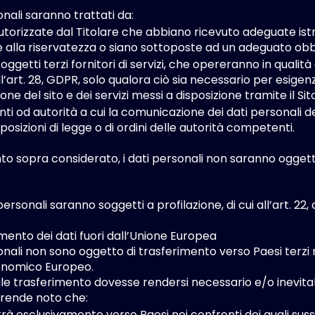
onali saranno trattati da:
torizzate dal Titolare che abbiano ricevuto adeguate istru
alla riservatezza o siano sottoposte ad un adeguato obbli
oggetti terzi fornitori di servizi, che opereranno in quali
ll’art. 28, GDPR, solo qualora ciò sia necessario per esigen
e del sito e dei servizi messi a disposizione tramite il Sit
nti od autorità a cui la comunicazione dei dati personali de
sposizioni di legge o di ordini delle autorità competenti.
to sopra considerato, i dati personali non saranno oggett
 personali saranno soggetti a profilazione, di cui all’art. 22
imento dei dati fuori dall’Unione Europea
sonali non sono oggetto di trasferimento verso Paesi terzi 
onomico Europeo.
le trasferimento dovesse rendersi necessario e/o inevitab
i rende noto che:
rà esclusivamente verso Paesi nei confronti dei quali suss