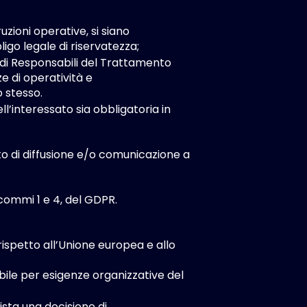
zioni operative, si siano
go legale di riservatezza;
tà di Responsabili del Trattamento
ze di operatività e
o stesso.
ll’interessato sia obbligatoria in
o di diffusione e/o comunicazione a
, commi 1 e 4, del GDPR.
rispetto all’Unione europea e allo
ile per esigenze organizzative del
ista una decisione di