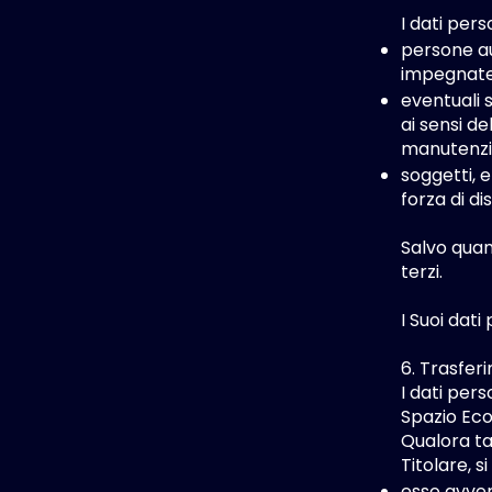
I dati pers
persone au
impegnate 
eventuali s
ai sensi de
manutenzion
soggetti, e
forza di di
Salvo quan
terzi.
I Suoi dati
6. Trasfer
I dati per
Spazio Ec
Qualora ta
Titolare, s
esso avver