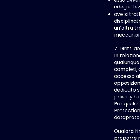
adeguatez
ove si trat
disciplina
un’altra tr
meccanismi
7. Diritti 
In relazion
qualunque 
completi, a
accesso ai 
opposizione
dedicato s
privacy.h
Per qualsi
Protection
dataprote
Qualora l’
proporre r