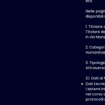
sito.
Nelle pagi
disponibili
1. Titolar
Titolare d
in via Man
2. Categori
Humanitas M
3. Tipologi
Attraverso 
3.1. Dati d
Dati tecnic
I sistemi 
nel corso d
protocolli