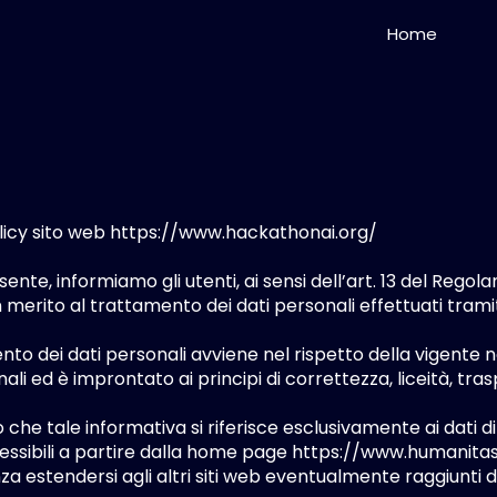
Home
licy sito web
https://www.hackathonai.org/
4
ente, informiamo gli utenti, ai sensi dell’art. 13 del Rego
n merito al trattamento dei dati personali effettuati trami
ento dei dati personali avviene nel rispetto della vigente 
ali ed è improntato ai principi di correttezza, liceità, tra
 che tale informativa si riferisce esclusivamente ai dati d
cessibili a partire dalla home page
https://www.humanitas
nza estendersi agli altri siti web eventualmente raggiunti da