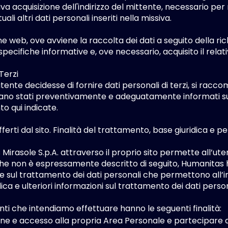
iva acquisizione dell'indirizzo del mittente, necessario per
uali altri dati personali inseriti nella missiva.
ne web, ove avviene la raccolta dei dati a seguito della ric
 specifiche informative e, ove necessario, acquisito il rela
 Terzi
tente decidesse di fornire dati personali di terzi, si racc
iano stati preventivamente e adeguatamente informati sull
o qui indicate.
offerti dal sito. Finalità del trattamento, base giuridica e 
irasole S.p.A. attraverso il proprio sito permette all’utente
che non è espressamente descritto di seguito, Humanitas 
e sul trattamento dei dati personali che permettono all’in
ica e ulteriori informazioni sul trattamento dei dati person
nti che intendiamo effettuare hanno le seguenti finalità:
one e accesso alla propria Area Personale e partecipare ag