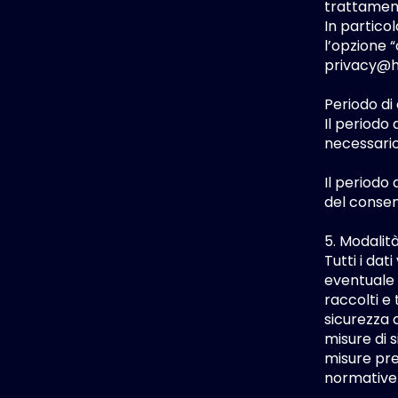
trattament
In partico
l’opzione 
privacy@h
Periodo di
Il periodo 
necessario
Il periodo 
del consen
5. Modalit
Tutti i da
eventuale 
raccolti e 
sicurezza a
misure di 
misure pre
normative 