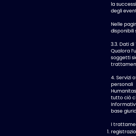
la success
degli event
Nelle pagi
disponibili
3.3. Dati di
Qualora l’u
soggetti s
trattament
4. Servizi 
personali
Humanitas M
tutto ciò 
Informativ
base giurid
I trattame
registrazi