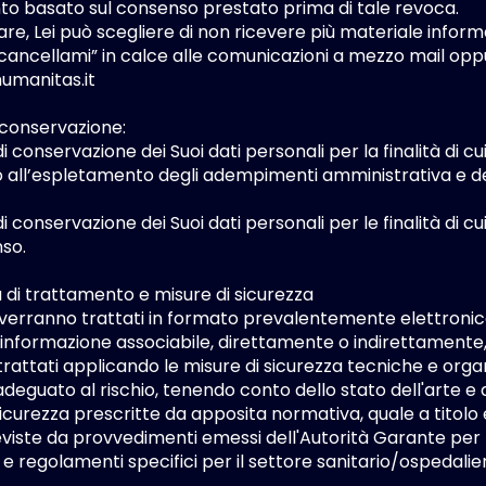
o basato sul consenso prestato prima di tale revoca.
lare, Lei può scegliere di non ricevere più materiale infor
“cancellami” in calce alle comunicazioni a mezzo mail op
umanitas.it
 conservazione:
di conservazione dei Suoi dati personali per la finalità di cu
 all’espletamento degli adempimenti amministrativa e dei r
di conservazione dei Suoi dati personali per le finalità di cui
so.
à di trattamento e misure di sicurezza
ti verranno trattati in formato prevalentemente elettronico
informazione associabile, direttamente o indirettamente
trattati applicando le misure di sicurezza tecniche e organi
deguato al rischio, tenendo conto dello stato dell'arte e d
sicurezza prescritte da apposita normativa, quale a titolo 
viste da provvedimenti emessi dell'Autorità Garante per l
e regolamenti specifici per il settore sanitario/ospedalie