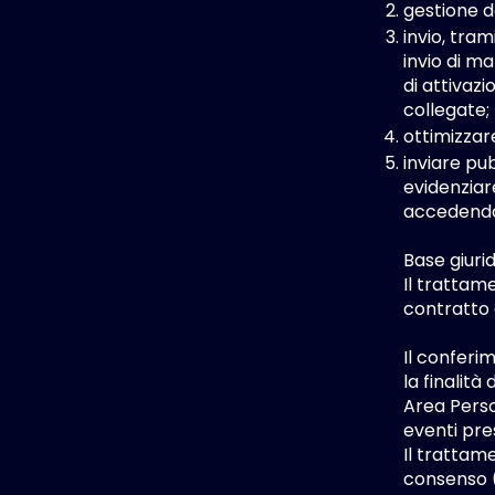
gestione de
invio, tram
invio di ma
di attivaz
collegate;
ottimizzar
inviare pu
evidenziar
accedendo a
Base giuri
Il trattame
contratto e
Il conferi
la finalità
Area Perso
eventi pre
Il trattame
consenso (