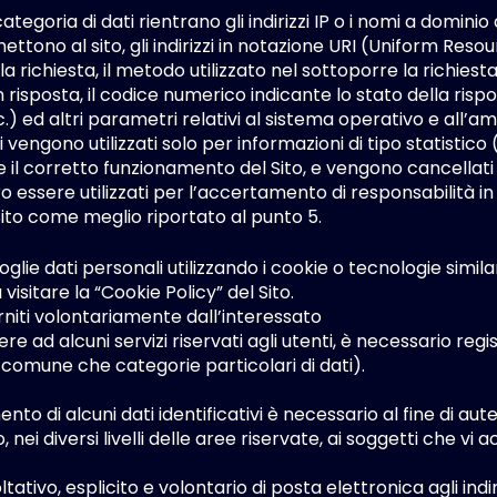
ategoria di dati rientrano gli indirizzi IP o i nomi a dominio
ettono al sito, gli indirizzi in notazione URI (Uniform Resour
lla richiesta, il metodo utilizzato nel sottoporre la richiest
 risposta, il codice numerico indicante lo stato della risp
c.) ed altri parametri relativi al sistema operativo e all’a
 vengono utilizzati solo per informazioni di tipo statistico
e il corretto funzionamento del Sito, e vengono cancellati 
essere utilizzati per l’accertamento di responsabilità in c
Sito come meglio riportato al punto 5.
coglie dati personali utilizzando i cookie o tecnologie similar
 visitare la “
Cookie Policy
” del Sito.
orniti volontariamente dall’interessato
e ad alcuni servizi riservati agli utenti, è necessario regis
o comune che categorie particolari di dati).
ento di alcuni dati identificativi è necessario al fine di au
, nei diversi livelli delle aree riservate, ai soggetti che vi
oltativo, esplicito e volontario di posta elettronica agli ind